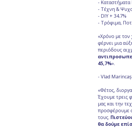
- Καταστήματα
- Τέχνη & Ψυχ
- DIY + 34.7%
- Τρόφιμα, Ποτ
«Χρόνο με τον 
φέρνει μια αύξ
περιόδους αιχμ
αντιπροσωπευ
45,7%
».
- Vlad Marinca
«Φέτος, διοργα
Έχουμε τρεις 
μας και την τε
προσφέρουμε σ
τους.
Πιστεύου
θα δούμε επί