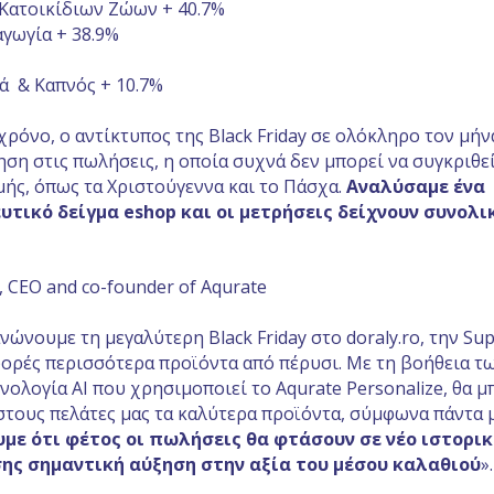
 Κατοικίδιων Ζώων + 40.7%
αγωγία + 38.9%
ά & Καπνός + 10.7%
χρόνο, ο αντίκτυπος της Black Friday σε ολόκληρο τον μή
ηση στις πωλήσεις, η οποία συχνά δεν μπορεί να συγκριθεί
ής, όπως τα Χριστούγεννα και το Πάσχα.
Αναλύσαμε ένα
τικό δείγμα eshop και οι μετρήσεις δείχνουν συνολι
ș, CEO and co-founder of Aqurate
νώνουμε τη μεγαλύτερη Black Friday στο doraly.ro, την Supe
φορές περισσότερα προϊόντα από πέρυσι. Με τη βοήθεια 
χνολογία AI που χρησιμοποιεί το Aqurate Personalize, θα 
τους πελάτες μας τα καλύτερα προϊόντα, σύμφωνα πάντα μ
με ότι φέτος οι πωλήσεις θα φτάσουν σε νέο ιστορικ
σης σημαντική αύξηση στην αξία του μέσου καλαθιού
».