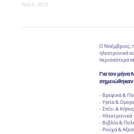
Νοε 6, 2023
Ο Νοέμβριος, π
ηλεκτρονικά κα
περισσότερα α
Για τον μήνα 
σημειώθηκαν σ
- Βρεφικά & Πα
- Υγεία & Ομορ
- Σπίτι & Κήπο
- Ηλεκτρονικά 
- Βιβλία & Πολ
- Ρούχα & Αξεσ