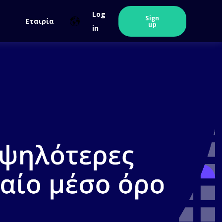
Log
Sign
Εταιρία
up
in