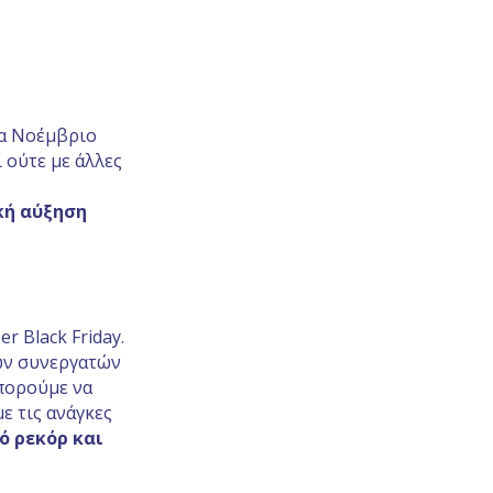
να Νοέμβριο
 ούτε με άλλες
κή αύξηση
r Black Friday.
των συνεργατών
μπορούμε να
ε τις ανάγκες
ό ρεκόρ και