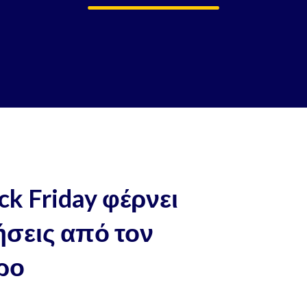
ck Friday φέρνει
σεις από τον
όρο