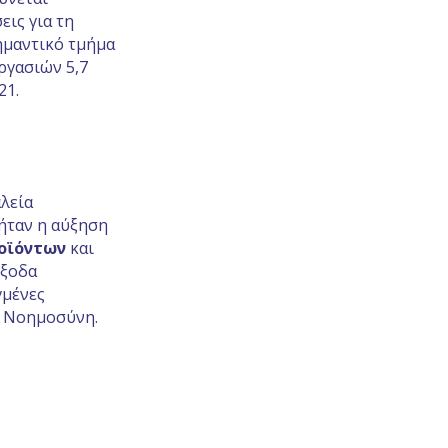
εις για τη
ημαντικό τμήμα
ργασιών 5,7
21.
λεία
 ήταν η αύξηση
οϊόντων
και
έξοδα
γμένες
ή Νοημοσύνη.