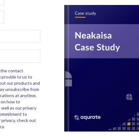
the contact
 provide to us to
out our products and
may unsubscribe from
ations at anytime.
n on how to
 well as our privacy
commitment to
 privacy, check out
cy.