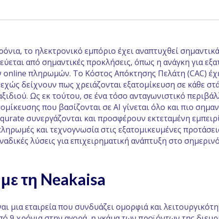
ρόνια, το ηλεκτρονικό εμπόριο έχει αναπτυχθεί σημαντικά
ύεται από σημαντικές προκλήσεις, όπως η ανάγκη για εξα
 online πληρωμών. Το Κόστος Απόκτησης Πελάτη (CAC) έχε
νεχώς δείχνουν πως χρειάζονται εξατομίκευση σε κάθε στ
ξιδιού. Ως εκ τούτου, σε ένα τόσο ανταγωνιστικό περιβάλ
ομίκευσης που βασίζονται σε AI γίνεται όλο και πιο σημα
qurate συνεργάζονται και προσφέρουν εκτεταμένη εμπειρί
πληρωμές και τεχνογνωσία στις εξατομικευμένες προτάσει
ναδικές λύσεις για επιχειρηματική ανάπτυξη στο σημεριν
 με τη Neakaisa
ναι μια εταιρεία που συνδυάζει ομορφιά και λειτουργικότη
ό 9 χρόνια στην αγορά, η γκάμα των προϊόντων της διευρ