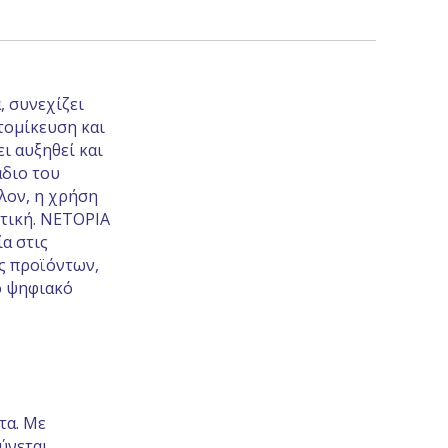
, συνεχίζει
τομίκευση και
ι αυξηθεί και
άδιο του
λον, η χρήση
ντική. NETOPIA
α στις
ς προϊόντων,
ό ψηφιακό
τα. Με
ύνεται