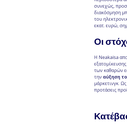
συνεχώς, προσφ
διακόσμηση μπ
του ηλεκτρονικ
εκατ. ευρώ, ση
Οι στόχ
Η Neakaisa απ
εξατομίκευσης 
των καθαρών ε
την
αύξηση τ
μάρκετινγκ. Ως
προτάσεις προ
Κατέβασ