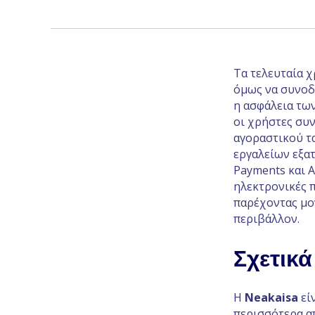
Τα τελευταία χ
όμως να συνοδε
η ασφάλεια των
οι χρήστες συ
αγοραστικού τα
εργαλείων εξατ
Payments και A
ηλεκτρονικές 
παρέχοντας μο
περιβάλλον.
Σχετικά
Η
Neakaisa
εί
περισσότερα απ