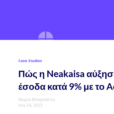
Case Studies
Πώς η Neakaisa αύξησ
έσοδα κατά 9% με το A
Μαρία Μπαρπάτση
Αυγ 24, 2023