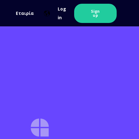
Log
Sign
Εταιρία
up
in