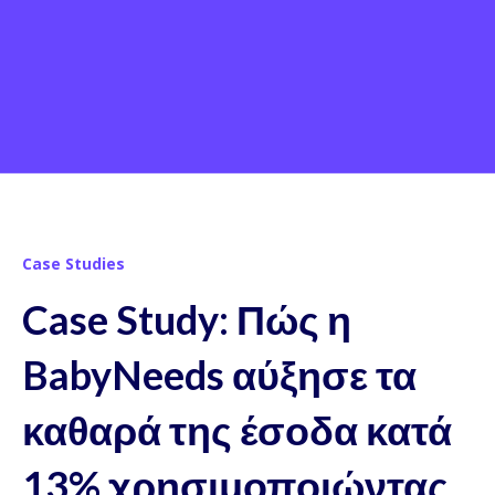
Case Studies
Case Study: Πώς η
BabyNeeds αύξησε τα
καθαρά της έσοδα κατά
13% χρησιμοποιώντας