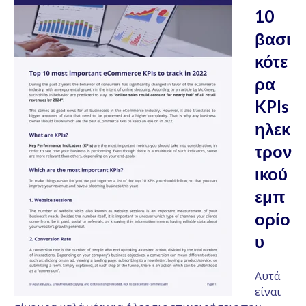
10
βασι
κότε
ρα
KPIs
ηλεκ
τρον
ικού
εμπ
ορίο
υ
Αυτά
είναι