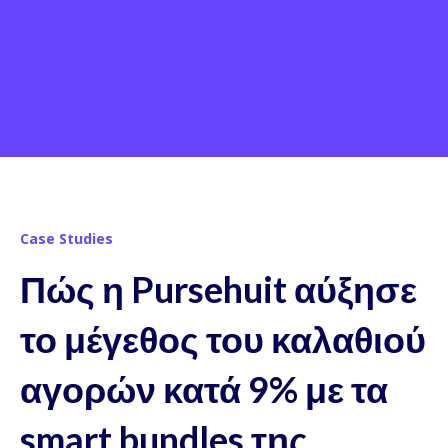
Case Studies
Πώς η Pursehuit αύξησε
το μέγεθος του καλαθιού
αγορών κατά 9% με τα
smart bundles της