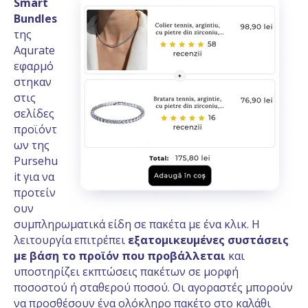
Smart
Bundles
της
Aqurate
εφαρμό
στηκαν
στις
σελίδες
προϊόντ
ων της
Pursehu
it για να
προτείν
ουν
συμπληρωματικά είδη σε πακέτα με ένα κλικ. Η
λειτουργία επιτρέπει
εξατομικευμένες συστάσεις
με βάση το προϊόν που προβάλλεται
και
υποστηρίζει εκπτώσεις πακέτων σε μορφή
ποσοστού ή σταθερού ποσού. Οι αγοραστές μπορούν
να προσθέσουν ένα ολόκληρο πακέτο στο καλάθι