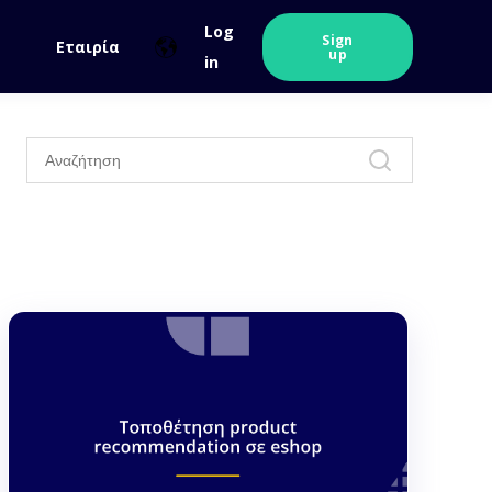
Log
Sign
Εταιρία
up
in